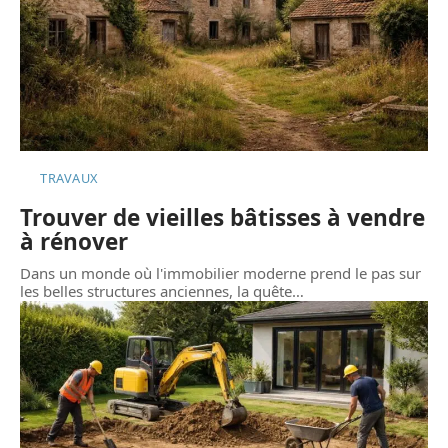
TRAVAUX
Trouver de vieilles bâtisses à vendre
à rénover
Dans un monde où l'immobilier moderne prend le pas sur
les belles structures anciennes, la quête
…