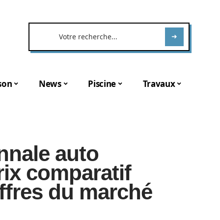
son
News
Piscine
Travaux
nnale auto
rix comparatif
offres du marché