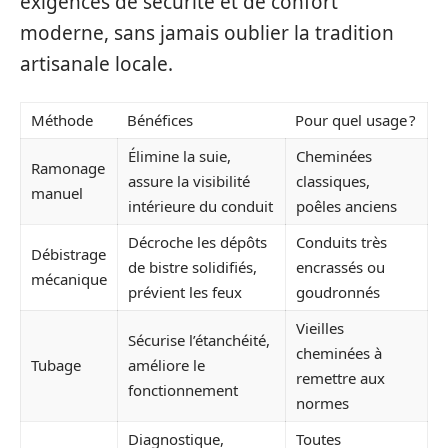
exigences de sécurité et de confort
moderne, sans jamais oublier la tradition
artisanale locale.
Méthode
Bénéfices
Pour quel usage ?
Élimine la suie,
Cheminées
Ramonage
assure la visibilité
classiques,
manuel
intérieure du conduit
poêles anciens
Décroche les dépôts
Conduits très
Débistrage
de bistre solidifiés,
encrassés ou
mécanique
prévient les feux
goudronnés
Vieilles
Sécurise l’étanchéité,
cheminées à
Tubage
améliore le
remettre aux
fonctionnement
normes
Diagnostique,
Toutes