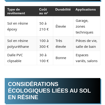
Type de
Coût
Durabilité
Applications
revêtement
au m²
Garage,
Sol en résine
50 à
Élevée
zones
époxy
210 €
techniques
Sol en résine
100 à
Très
Pièces de vie,
polyuréthane
300 €
élevée
salle de bain
Dalle PVC
30 à
Espaces
Bonne
clipsable
100 €
variés, salons
CONSIDÉRATIONS
ÉCOLOGIQUES LIÉES AU SOL
EN RÉSINE