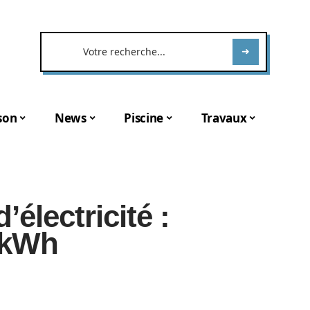
son
News
Piscine
Travaux
lectricité :
 kWh