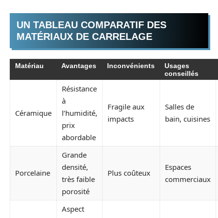
UN TABLEAU COMPARATIF DES
MATÉRIAUX DE CARRELAGE
Matériau
Avantages
Inconvénients
Usages
conseillés
Résistance
à
Fragile aux
Salles de
Céramique
l’humidité,
impacts
bain, cuisines
prix
abordable
Grande
densité,
Espaces
Porcelaine
Plus coûteux
très faible
commerciaux
porosité
Aspect