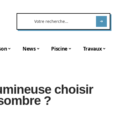
son
News
Piscine
Travaux
umineuse choisir
 sombre ?