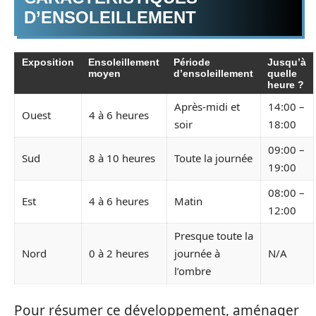
D’ENSOLEILLEMENT
Exposition
Ensoleillement
Période
Jusqu’à
moyen
d’ensoleillement
quelle
heure ?
Après-midi et
14:00 –
Ouest
4 à 6 heures
soir
18:00
09:00 –
Sud
8 à 10 heures
Toute la journée
19:00
08:00 –
Est
4 à 6 heures
Matin
12:00
Presque toute la
Nord
0 à 2 heures
journée à
N/A
l’ombre
Pour résumer ce développement, aménager