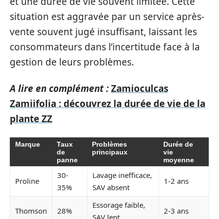
et une durée de vie souvent limitée. Cette
situation est aggravée par un service après-
vente souvent jugé insuffisant, laissant les
consommateurs dans l’incertitude face à la
gestion de leurs problèmes.
A lire en complément :
Zamioculcas
Zamiifolia : découvrez la durée de vie de la
plante ZZ
Marque
Taux
Problèmes
Durée de
de
principaux
vie
panne
moyenne
30-
Lavage inefficace,
Proline
1-2 ans
35%
SAV absent
Essorage faible,
Thomson
28%
2-3 ans
SAV lent