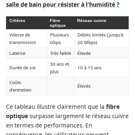
salle de bain pour résister à l'humidité ?
Critères
Fibre
Réseau cuivre
optique
Vitesse de
Plusieurs
Débits limités (jusqu’à
transmission
Gbps
20 Mbps)
Latence
Très faible
Élevée
30 ans et
Durée de vie
10 à 15 ans
plus
Coûts
Élevés
d’entretien
Ce tableau illustre clairement que la
fibre
optique
surpasse largement le réseau cuivre
en termes de performances. En
conséquence, les utilisateurs peuvent