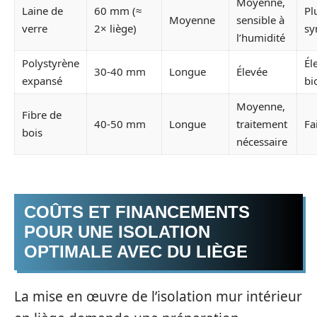
Moyenne,
Laine de
60 mm (≈
Pl
Moyenne
sensible à
verre
2× liège)
sy
l’humidité
Polystyrène
Él
30-40 mm
Longue
Élevée
expansé
bi
Moyenne,
Fibre de
40-50 mm
Longue
traitement
Fa
bois
nécessaire
COÛTS ET FINANCEMENTS
POUR UNE ISOLATION
OPTIMALE AVEC DU LIÈGE
La mise en œuvre de l’isolation mur intérieur