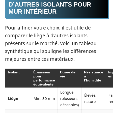
D’AUTRES ISOLANTS POUR
MUR INTÉRIEUR
Pour affiner votre choix, il est utile de
comparer le liège à d’autres isolants
présents sur le marché. Voici un tableau
synthétique qui souligne les différences
majeures entre ces matériaux.
Isolant
Épaisseur
Durée de
Résistance
Im
pour
vie
à
en
performance
l’humidité
équivalente
Longue
Élevée,
Fa
Liège
Min. 30 mm
(plusieurs
naturel
re
décennies)