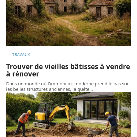
TRAVAUX
Trouver de vieilles bâtisses à vendre
à rénover
Dans un monde où l'immobilier moderne prend le pas sur
les belles structures anciennes, la quête
…